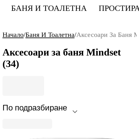
БАНЯ И ТОАЛЕТНА
ПРОСТИРА
Начало
/
Баня И Тоалетна
/
Аксесоари За Баня M
Аксесоари за баня Mindset
(34)
По подразбиране
MindSet