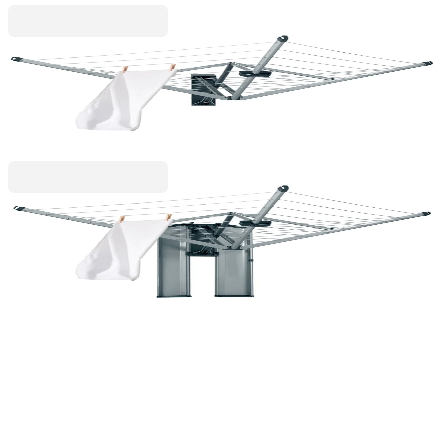
Wallfix
Простор за стена Brabantia WallFix 24m, Metallic
Grey, калъф
149,00 €
291,42 лв.
Wallfix
Простор за стена Brabantia WallFix 24m, Metallic
Grey, кутия
239,00 €
467,44 лв.