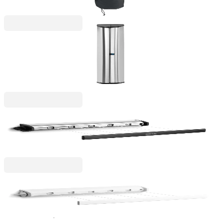
12,90 €
25,23 лв.
Wallfix
Кутия за простор за стена Brabantia WallFix
Stainless Steel
107,00 €
209,27 лв.
Brabantia
Простор Brabantia Pull-out 22m, Matt Steel
57,00 €
111,48 лв.
Brabantia
Простор Brabantia Pull-out 22m, White
39,00 €
76,28 лв.