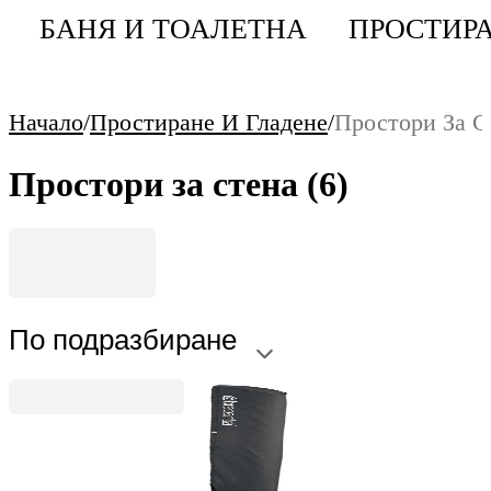
БАНЯ И ТОАЛЕТНА
ПРОСТИРА
Начало
/
Простиране И Гладене
/
Простори За С
Простори за стена
(6)
По подразбиране
Wallfix
Калъф за стенен простор Brabantia WallFix Black