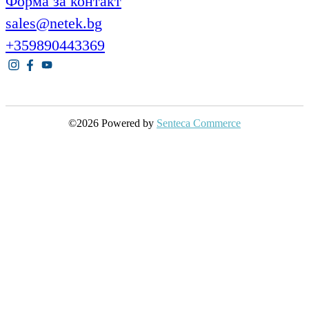
Форма за контакт
sales@netek.bg
+359890443369
©2026 Powered by
Senteca Commerce