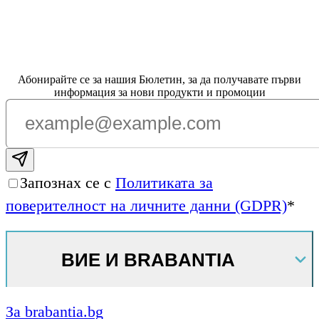
Абонирайте се за нашия Бюлетин, за да получавате първи
информация за нови продукти и промоции
Subscribe email
Запознах се с
Политиката за
поверителност на личните данни (GDPR)
*
ВИЕ И BRABANTIA
За brabantia.bg