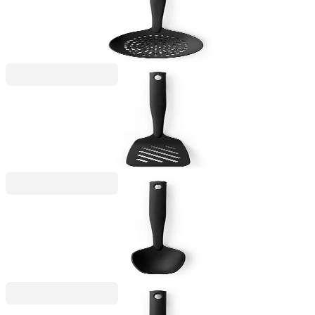
Решетъчна лъжица Brabantia Black Nylon с
незалепващо покритие
6,99 €
13,67 лв.
Black Line
Решетъчна шпатула Brabantia Black Nylon с
незалепващо покритие
6,99 €
13,67 лв.
Black Line
Лъжица за сервиране Brabantia Black Nylon с
незалепващо покритие
6,99 €
13,67 лв.
Black Line