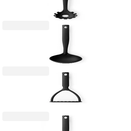
незалепващо покритие
6,99 €
13,67 лв.
Black Line
Черпак за супа Brabantia Black Nylon с
незалепващо покритие
6,99 €
13,67 лв.
Black Line
Преса за картофи Brabantia Black Nylon с
незалепващо покритие
6,99 €
13,67 лв.
Black Line