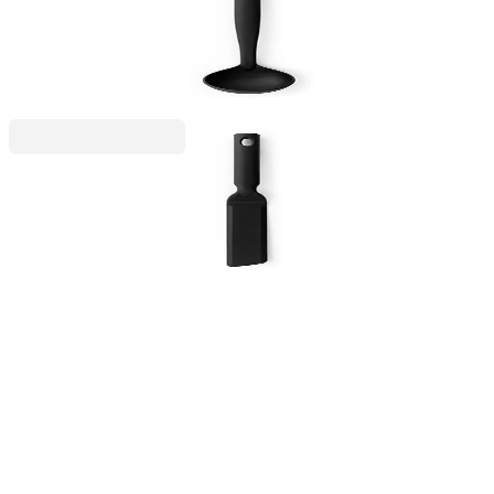
Черпак за сос Brabantia Black Nylon с
незалепващо покритие
6,99 €
13,67 лв.
Black Line
Шпатула дълга за риба Brabantia Black Line
Non-Stick с незалепващо покритие
5,99 €
11,72 лв.