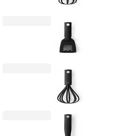
незалепващо покритие
6,99 €
13,67 лв.
Black Line
Минишпатула Brabantia Black Nylon с
незалепващо покритие
5,99 €
11,72 лв.
Black Line
Бъркалка Brabantia Black Nylon с незалепващо
покритие
6,99 €
13,67 лв.
Black Line
Лъжица за спагети Brabantia Black Nylon с