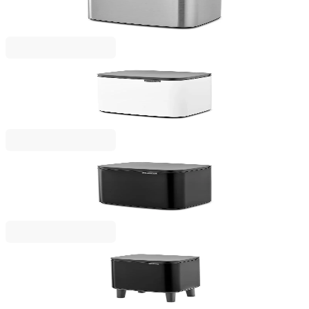
Fingerprint Proof
69,00 €
134,95 лв.
Bo Small
Кош за смет Brabantia Bo Small 7L, White
49,00 €
95,84 лв.
Bo Small
Кош за смет Brabantia Bo Small 7L, Matt Black
49,00 €
95,84 лв.
Bo Small Hi
Кош за смет Brabantia Bo Small Hi 4L, Matt Black
39,00 €
76,28 лв.