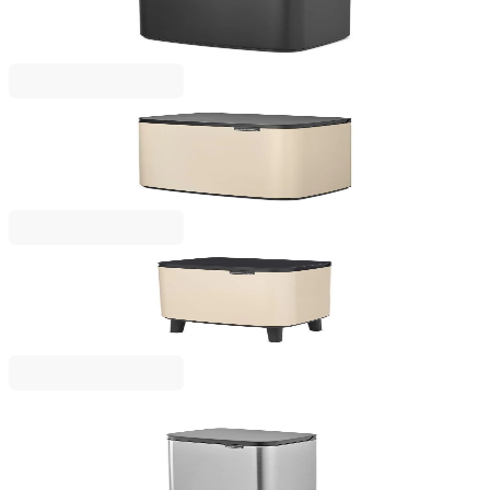
Infinite Grey
75,00 €
146,69 лв.
Bo Small
Кош за смет Brabantia Bo Small 12L, Soft Beige
63,00 €
123,22 лв.
Bo Small Hi
Кош за смет Brabantia Bo Small Hi 7L, Soft Beige
53,00 €
103,66 лв.
Bo Small
Кош за смет Brabantia Bo Small 4L, Matt Steel
Fingerprint Proof