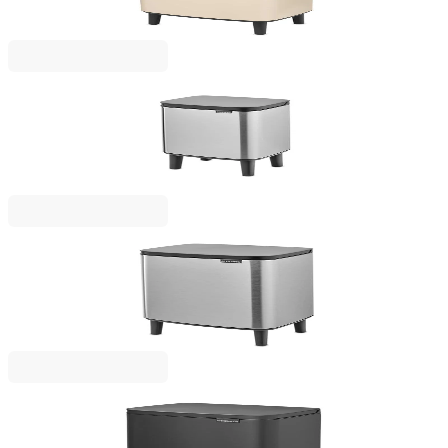
65,00 €
127,13 лв.
Bo Small Hi
Кош за смет Brabantia Bo Small Hi 4L, Matt Steel
Fingerprint Proof
45,00 €
88,01 лв.
Bo Small Hi
Кош за смет Brabantia Bo Small Hi 12L, Matt Steel
Fingerprint Proof
73,00 €
142,78 лв.
Bo Small
Кош за смет Brabantia Bo Small 12L, Mineral