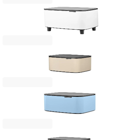
Bo Small Hi
Кош за смет Brabantia Bo Small Hi 12L, White
65,00 €
127,13 лв.
Bo Small
Кош за смет Brabantia Bo Small 4L, Soft Beige
39,00 €
76,28 лв.
Bo Small
Кош за смет Brabantia Bo Small 7L, Dreamy Blue
53,00 €
103,66 лв.
Bo Small