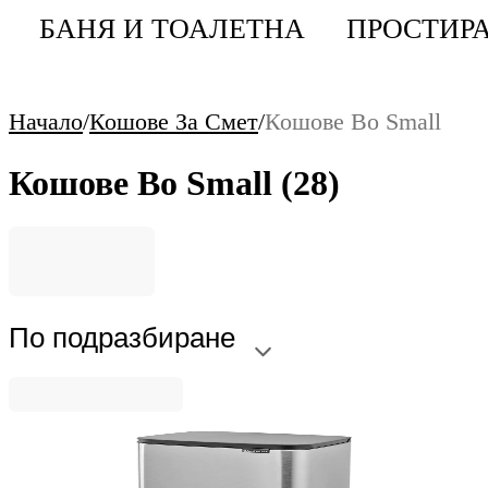
БАНЯ И ТОАЛЕТНА
ПРОСТИРА
Начало
/
Кошове За Смет
/
Кошове Bo Small
Кошове Bo Small
(28)
По подразбиране
Bo Small
Кош за смет Brabantia Bo Small 12L, Matt Steel