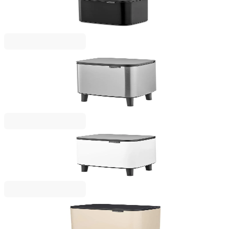
Кош за смет Brabantia Bo Small 4L, Matt Black
37,00 €
72,37 лв.
Bo Small Hi
Кош за смет Brabantia Bo Small Hi 7L, Matt Steel
Fingerprint Proof
65,00 €
127,13 лв.
Bo Small Hi
Кош за смет Brabantia Bo Small Hi 7L, White
53,00 €
103,66 лв.
Bo Small Hi
Кош за смет Brabantia Bo Small Hi 12L, Soft Beige