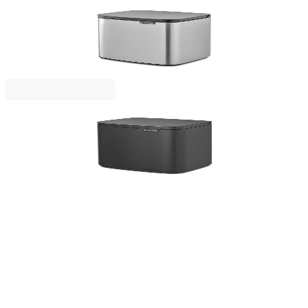
Bo Small
Кош за смет Brabantia Bo Small 7L, Matt Steel
Fingerprint Proof
59,00 €
115,39 лв.
Bo Small
Кош за смет Brabantia Bo Small 7L, Mineral
Infinite Grey
65,00 €
127,13 лв.