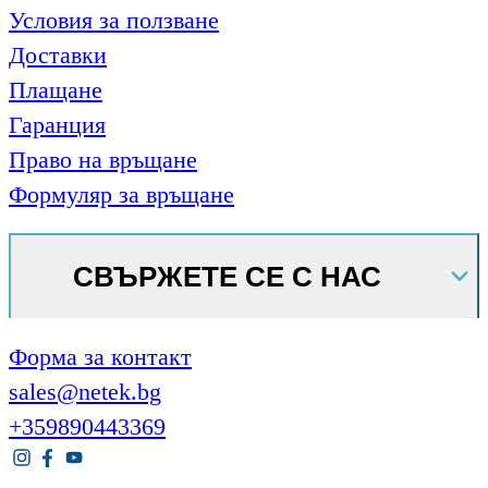
Условия за ползване
Доставки
Плащане
Гаранция
Право на връщане
Формуляр за връщане
СВЪРЖЕТЕ СЕ С НАС
Форма за контакт
sales@netek.bg
+359890443369