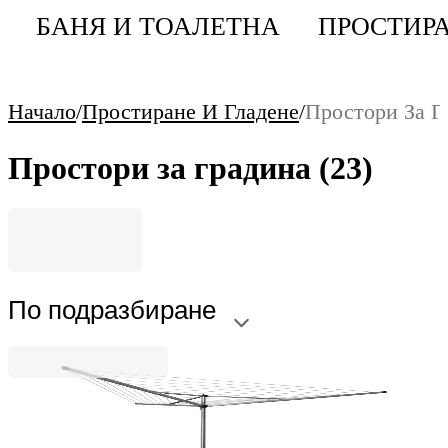
БАНЯ И ТОАЛЕТНА
ПРОСТИРА
Начало
/
Простиране И Гладене
/
Простори За Г
Простори за градина
(23)
По подразбиране
Essential
Външен простор Brabantia Essential 30m, 3