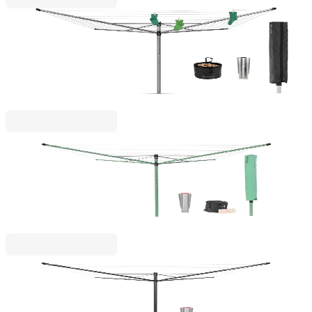
Brabantia
Външен простор Brabantia Lift-O-Matic Advance
60m, метален шиш за вкопаване, калъф, торба за
щипки, Metallic Grey
199,00 €
389,21 лв.
Lift - O Matic
Външен простор Brabantia Lift-O-Matic 50m,
метален шиш за вкопаване, калъф, торба с
щипки, Leaf Green
143,00 €
279,68 лв.
Lift - O Matic
Външен простор Brabantia Lift-O-Matic 50m,
метален шиш за вкопаване, Anthracite