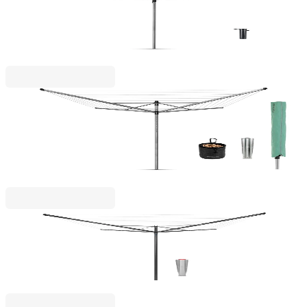
Външен простор Brabantia Essential 50m, котва
за бетониране
95,00 €
185,80 лв.
Lift - O Matic
Външен простор Brabantia Lift-O-Matic 50m,
метален шиш за вкопаване, калъф, торба с
щипки, Metallic Grey
139,00 €
271,86 лв.
Brabantia
Външен простор Brabantia Topspinner 50m,
метален шиш за бетониране, Anthracite
119,00 €
232,74 лв.