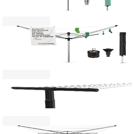
метален шиш за вкопаване, калъф
113,00 €
221,01 лв.
Lift - O Matic Advance
Външен простор Brabantia Lift-О-Matic Advance
60m, котва за бетониране, калъф, торба за
щипки
195,00 €
381,39 лв.
HangOut
Външен простор Brabantia HangOut 50m с
въжета
151,00 €
295,33 лв.
Essential