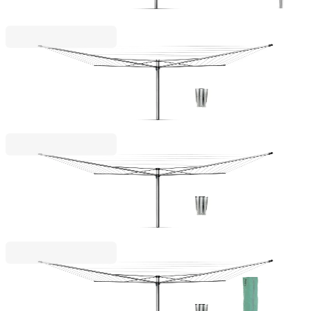
95,00 €
185,80 лв.
Brabantia
Външен простор Brabantia Topspinner 50m,
метален шиш за вкопаване, Metallic Grey
103,00 €
201,45 лв.
Top Spinner
Външен простор Brabantia TopSpinner 60m,
метален шиш за вкопаване
113,00 €
221,01 лв.
Top Spinner
Външен простор Brabantia TopSpinner 50m,