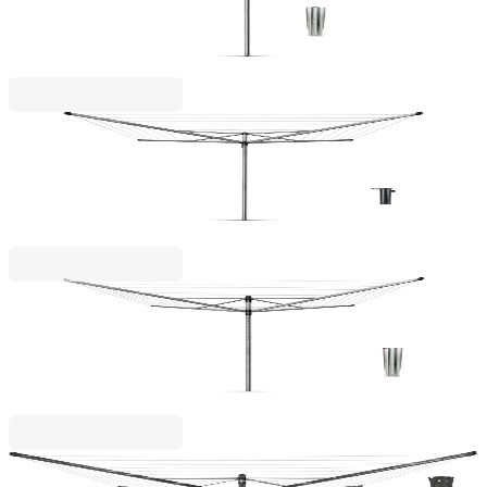
метален шип за вкопаване
97,00 €
189,72 лв.
Essential
Външен простор Brabantia Essential 40m, котва
за бетониране
89,00 €
174,07 лв.
Lift - O Matic
Външен простор Brabantia Lift-O-Matic 40m,
метален шиш за вкопаване
103,00 €
201,45 лв.
Lift - O Matic