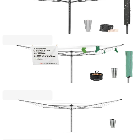
Външен простор Brabantia Lift-O-Matic 50m,
метален шиш за вкопаване, калъф, торба с
щипки, Anthracite
143,00 €
279,68 лв.
Lift - O Matic Advance
Външен простор Brabantia Lift-O-Matic Advance
50m, метален шиш за вкопаване, калъф, торба за
щипки
195,00 €
381,39 лв.
Lift - O Matic
Външен простор Brabantia Lift-O-Matic 50m,
метален шиш за вкопаване
107,00 €
209,27 лв.