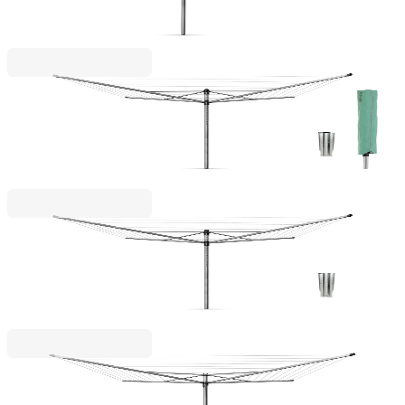
рамена, котва за бетониране
71,00 €
138,86 лв.
Lift - O Matic
Външен простор Brabantia Lift-O-Matic 50m,
метален шип за вкопаване и калъф
119,00 €
232,74 лв.
Lift - O Matic
Външен простор Brabantia Lift-O-Matic 60m,
метален шиш за вкопаване
113,00 €
221,01 лв.
Top Spinner
Външен простор Brabantia TopSpinner 40m,