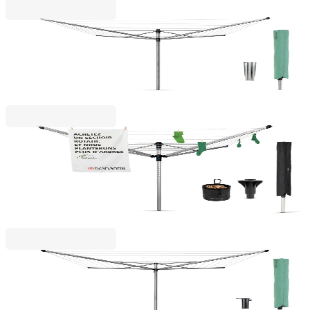
Lift - O Matic
Външен простор Brabantia Lift-O-Matic 60m,
метален шиш за вкопаване, калъф
123,00 €
240,57 лв.
Lift - O Matic Advance
Външен простор Brabantia Lift-O-Matic Advance
50m, котва за бетониране, калъф, торба за
щипки
189,00 €
369,65 лв.
Essential
Външен простор Brabantia Essential 40m, котва
за бетониране, калъф