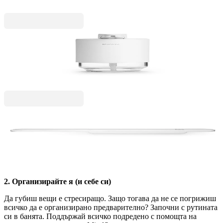
37,00 €
72,37 лв.
MindSet
Дозатор за течен сапун Brabantia MindSet
Mineral Fresh White
25,00 €
48,90 лв.
MindSet
Държач за кърпи Brabantia MindSet Mineral
Fresh White
43,00 €
84,10 лв.
2. Организирайте я (и себе си)
Да губиш вещи е стресиращо. Защо тогава да не се погрижиш
всичко да е организирано предварително? Започни с рутината
си в банята. Поддържай всичко подредено с помощта на