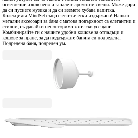
осветление изключено и запалете ароматни свещи. Може дори
да си пуснете музика и да си вземете хубава напитка.
Колекцията MindSet също е естетически издържана! Нашите
метални аксесоари за баня с матова повърхност са елегантни и
стилни, създавайки неповторимо хотелско усещане.
Комбинирайте ги с нашите удобни кошове за отпадъци и
кошове за пране, за да поддържате банята си подредена.
Подредена баня, подреден ум.
MindSet
Огледало за стена Brabantia MindSet Mineral
Fresh White
47,00 €
91,92 лв.
MindSet
Рафт за душ с приставка за почистване
Brabantia MindSet Mineral Fresh White