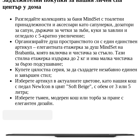
център у дома
Разгледайте колекцията за баня MindSet с тоалетни
принадлежности и аксесоари като сапунерки, дозатори
за сапун, държачи за четки за зъби, куки за хавлии и
огледало с 5-кратно увеличение;
Организирайте душ пространството си с един единствен
артикул – елегантната етажерка за душ MindSet на
Brabantia, която включва и чистачка за стъкло. Тази
стилна етажерка издържа до 2 кг и има малка чистачка
за бързо подсушаване;
Купете цялостна серия, за да създадете незабавно единен
и завършен стил;
Изберете артикул в актуалните цветове, като нашия кош
с педал NewIcon в цвят "Soft Beige", с обем от 3 или 5
литра;
Изберете тъмен, модерен кош или торба за пране с
елегантен дизайн.
MindSet
Държач за кърпи Brabantia MindSet Mineral