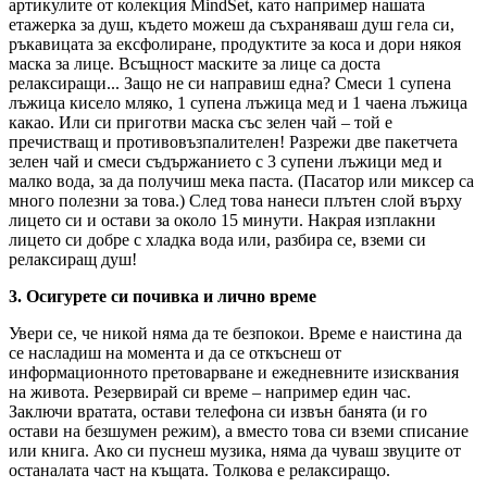
артикулите от колекция MindSet, като например нашата
етажерка за душ, където можеш да съхраняваш душ гела си,
ръкавицата за ексфолиране, продуктите за коса и дори някоя
маска за лице. Всъщност маските за лице са доста
релаксиращи... Защо не си направиш една? Смеси 1 супена
лъжица кисело мляко, 1 супена лъжица мед и 1 чаена лъжица
какао. Или си приготви маска със зелен чай – той е
пречистващ и противовъзпалителен! Разрежи две пакетчета
зелен чай и смеси съдържанието с 3 супени лъжици мед и
малко вода, за да получиш мека паста. (Пасатор или миксер са
много полезни за това.) След това нанеси плътен слой върху
лицето си и остави за около 15 минути. Накрая изплакни
лицето си добре с хладка вода или, разбира се, вземи си
релаксиращ душ!
3. Осигурете си почивка и лично време
Увери се, че никой няма да те безпокои. Време е наистина да
се насладиш на момента и да се откъснеш от
информационното претоварване и ежедневните изисквания
на живота. Резервирай си време – например един час.
Заключи вратата, остави телефона си извън банята (и го
остави на безшумен режим), а вместо това си вземи списание
или книга. Ако си пуснеш музика, няма да чуваш звуците от
останалата част на къщата. Толкова е релаксиращо.