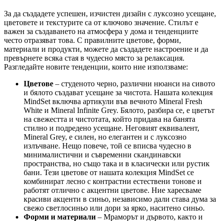
За да създадете успешен, изчистен дизайн с луксозно усещане,
цветовете и текстурите са от ключово значение. Стилът е
важен за създаването на атмосфера у дома и тенденциите
често отразяват това. С правилните цветове, форми,
материали и продукти, можете да създадете настроение и да
превърнете всяка стая в чудесно място за релаксация.
Разгледайте новите тенденции, които ние използваме:
Цветове
– студеното черно, различни нюанси на сивото
и бялото създават усещане за чистота. Нашата колекция
MindSet включва артикули във вечното Mineral Fresh
White и Mineral Infinite Grey. Бялото, разбира се, е цветът
на свежестта и чистотата, който придава на банята
стилно и подредено усещане. Неговият еквивалент,
Mineral Grey, е силен, но елегантен и с луксозно
излъчване. Нещо повече, той се вписва чудесно в
минималистични и съвременни скандинавски
пространства, но също така и в класически или рустик
бани. Тези цветове от нашата колекция MindSet се
комбинират лесно с контрастни естествени тонове и
работят отлично с акцентни цветове. Ние харесваме
красиви акценти в синьо, независимо дали става дума за
свежо светлосиньо или дори за ярко, наситено синьо.
Форми и материали
– Мраморът и дървото, както и