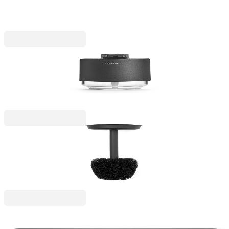
Infinite Grey
43,00 €
84,10 лв.
MindSet
Дозатор за течен сапун Brabantia MindSet
Mineral Infinite Grey
25,00 €
48,90 лв.
MindSet
Четка резервна за тоалетна Brabantia MindSet
Dark Grey N
14,90 €
29,14 лв.
MindSet