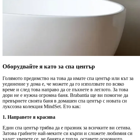
Оборудвайте я като за спа център
Голямото предимство на това да имате спа център или кът за
уединение у дома е, че можете да го използвате по всяко
време и след това направо да се пъхнете в леглото. За това
дори не е нужна огромна баня. Brabantia ще ви помогне да
превърнете своята баня в домашен спа център с новата си
луксозна колекция MindSet. Ето как:
1. Направете я красива
Един спа център трябва да е празник за всичките ви сетива.
Затова грабнете най-меките си кърпи и сложете любимия си
халат; уверете се, че банята е топла, оставете основното