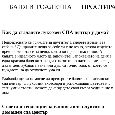
БАНЯ И ТОАЛЕТНА
ПРОСТИРА
Как да създадете луксозен СПА център у дома?
Непрекъснато се грижите за другите? Намерете време и за
себе си! Да правите нещо за себе си е полезно, затова отделете
време в живота си за неща, които ви правят щастливи. А
банята е идеалното място да започнете! Започването на деня в
една красива баня ви зарежда с позитивно настроение, а след
дълъг ден, хубавата вана или душ са точно това, от което се
нуждаете, за да отпуснете ума си.
Brabantia ще ви помогне да превърнете банята си в истински
спа център! С луксозни аксесоари в успокояващи цветове и с
тези умни съвети, можете да създадете своя кът за уединение у
дома.
Съвети и тенденции за вашия личен луксозен
домашен спа център