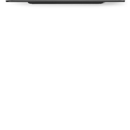
Рафт стенен за баня Brabantia MindSet Mineral
Infinite Grey
37,00 €
72,37 лв.