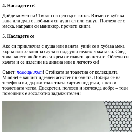
4. Насладете се!
Дойде моментът! Твоят спа център е готов. Вземи си хубава
вана или душ с любимия си душ гел или сапун. Поглези се с
маска, направи си маникюр, прочети книга.
5. Насладете се
Ако си приключил с душа или ваната, увий се в хубава мека
кърпа или хавлия за сауна и подсуши нежно кожата си. След
това нанеси любимия си крем от главата до петите. Облечи си
халата и се излегни на дивана или в леглото си!
Съвет:
помощникът
!
Стойката за тоалетна от колекцията
MindSet е вашият идеален асистент в банята. Побира се на
телефона ви, държи тоалетната хартия под ръка, както и
тоалетната четка. Дискретен, полезен и изглежда добре – този
помощник е абсолютно задължителен!