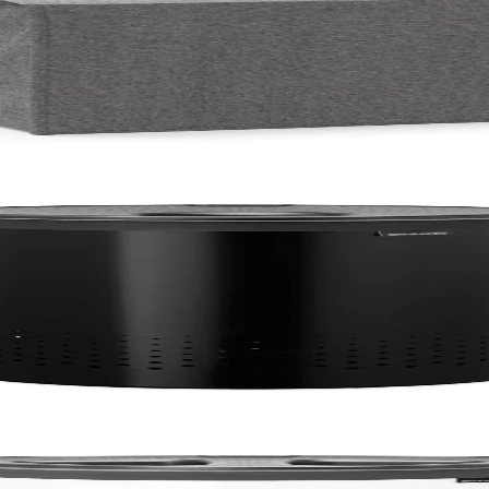
гълна
сов капак