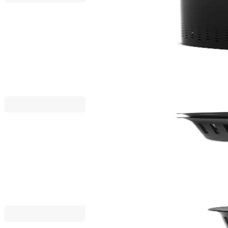
Brabantia
Кош за пране Brabantia Selector 55L, Matt Black,
87,20 €
170,55 лв.
109,00 €
Collect-It
Комплект панери за пране Brabantia Collect-It 40L
53,60 €
104,83 лв.
67,00 €