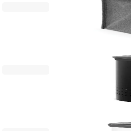
Brabantia
Торба пране Brabantia 55L, Pepper Black, правоъ
33,15 €
64,84 лв.
39,00 €
Brabantia
Кош за пране Brabantia 60L, Matt Black, пластма
88,80 €
173,68 лв.
111,00 €