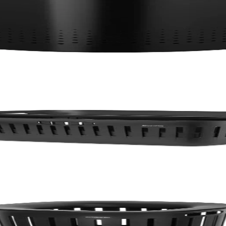
 пластмасов капак
, Black 2 броя