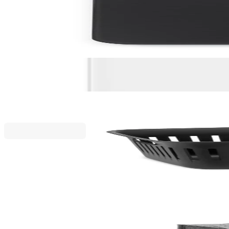
Дигитална везна за баня Brabantia ReNew Dark G
31,00 €
60,63 лв.
По поръчка
Промоционални продукти
Collect-It
Панер за пране Brabantia Collect-It 40L, Black
29,75 €
58,19 лв.
35,00 €