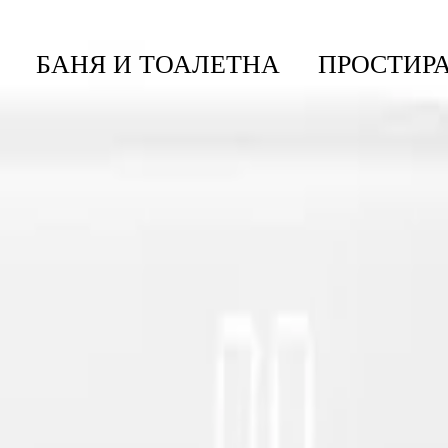
БАНЯ И ТОАЛЕТНА
ПРОСТИРА
игитална Везна За Баня Brabantia ReNew Soft B
ntia ReNew Soft Beige
олкова компактна и с минималистичен дизайн, не означава...