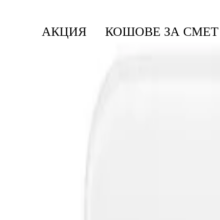
АКЦИЯ
КОШОВЕ ЗА СМЕТ
Начало
/
Баня И Тоалетна
/
Електронни Везни
/
Д
ReNew
Дигитална везна за баня Braba
Не се подвеждайте! : това, че дигиталната ни везна за баня е т