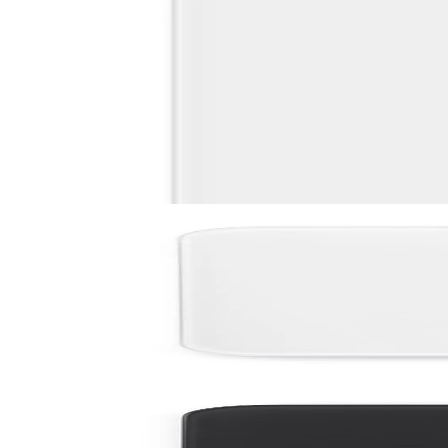
Може да харесате също
По поръчка
ReNew
Дигитална везна за баня Brabantia ReNew White
31,00 €
60,63 лв.
По поръчка
По поръчка
ReNew