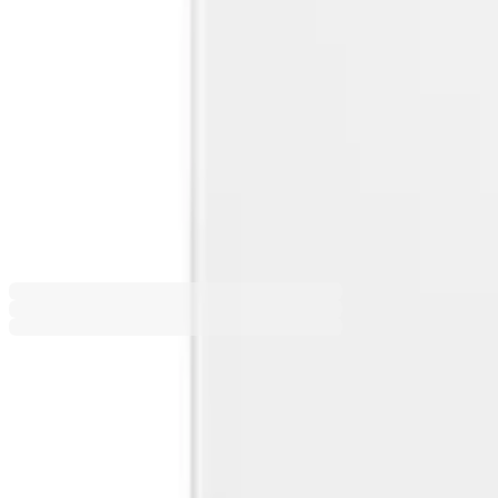
Покажи още
Кат №: 1006262
Варианти
31,00 €
60,63 лв.
Добави в любими