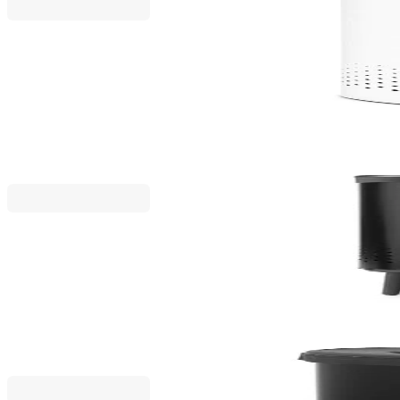
Brabantia
Кош за пране Brabantia Selector 55L, White
87,20 €
170,55 лв.
109,00 €
Brabantia
Кош за пране Brabantia Bo 2x45L, Matt Black
180,00 €
352,05 лв.
225,00 €