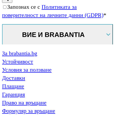
Запознах се с
Политиката за
поверителност на личните данни (GDPR)
*
ВИЕ И BRABANTIA
За brabantia.bg
Устойчивост
Условия за ползване
Доставки
Плащане
Гаранция
Право на връщане
Формуляр за връщане