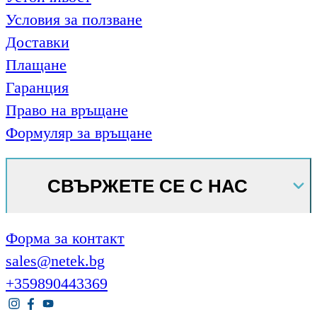
Условия за ползване
Доставки
Плащане
Гаранция
Право на връщане
Формуляр за връщане
СВЪРЖЕТЕ СЕ С НАС
Форма за контакт
sales@netek.bg
+359890443369