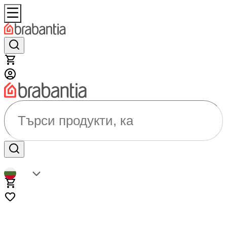
Търси продукти, категории...
BG