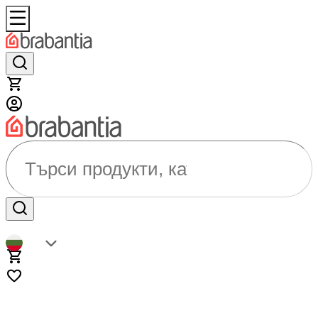
Търси продукти, категории...
BG