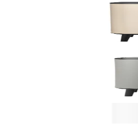
По поръчка
Bo Touch
Кош за смет Brabantia Bo Touch Hi 60L, Soft Beige
235,00 €
459,62 лв.
По поръчка
По поръчка
Bo Touch
Кош за смет Brabantia Bo Touch Hi 60L, Mineral C
269,00 €
526,12 лв.
По поръчка
Промоционални продукти