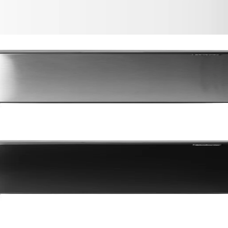
Fingerprint Proof
k