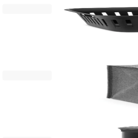
Collect-It
Панер за пране Brabantia Collect-It 40L, Black
29,75 €
58,19 лв.
35,00 €
Brabantia
Торба пране Brabantia 55L, Pepper Black, правоъ
33,15 €
64,84 лв.
39,00 €