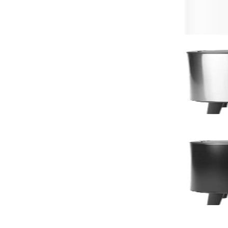
Може да харесате също
По поръчка
Bo Touch
Кош за смет Brabantia Bo Touch Hi 60L, Matt Steel 
255,00 €
498,74 лв.
По поръчка
По поръчка
Bo Touch
Кош за смет Brabantia Bo Touch Hi 60L, Matt Blac
235,00 €
459,62 лв.
По поръчка