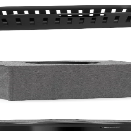
гълна