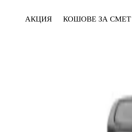
АКЦИЯ
КОШОВЕ ЗА СМЕТ
Начало
/
Кошове За Смет
/
Кошове Bo Touch
/
Кош