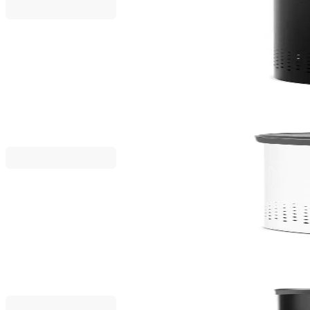
Brabantia
Кош за пране Brabantia 60L, Matt Black, пластма
88,80 €
173,68 лв.
111,00 €
Brabantia
Кош за пране Brabantia Selector 55L, White
87,20 €
170,55 лв.
109,00 €