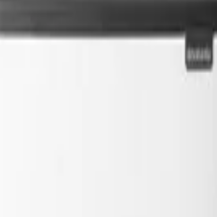
h Hi 60L, White
 са създадени с грижа за дома Ви и планетата.