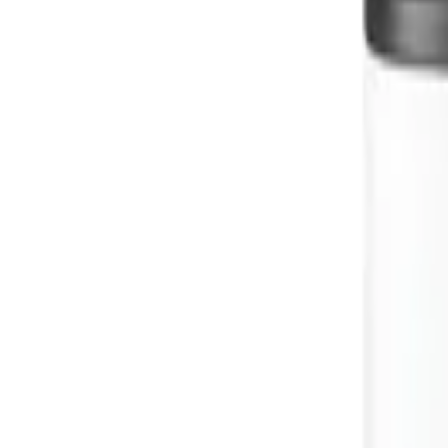
Bo Touch
Кош за смет Brabantia Bo Touc
Кошовете от серия Bo Touch са не само с уникален дизайн, но и
Голям -...
Покажи още
Кат №: 1001259
Варианти
235,00 €
459,62 лв.