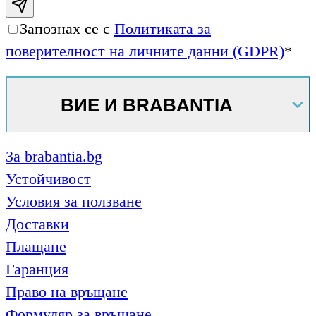
Subscribe email
Запознах се с
Политиката за
поверителност на личните данни (GDPR)
*
ВИЕ И BRABANTIA
За brabantia.bg
Устойчивост
Условия за ползване
Доставки
Плащане
Гаранция
Право на връщане
Формуляр за връщане