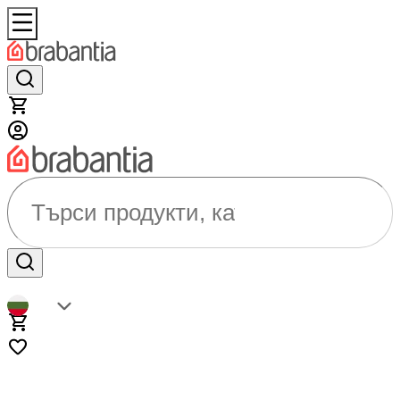
Търси продукти, категории...
BG