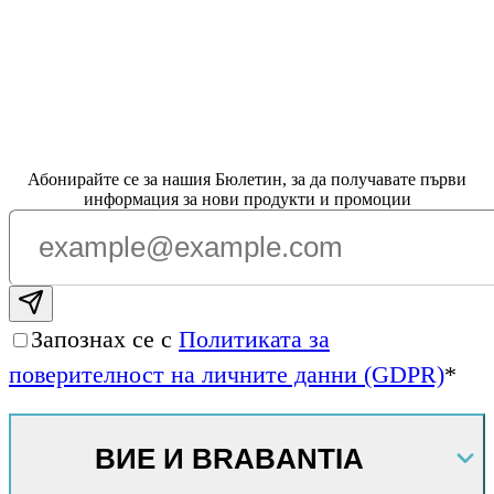
Абонирайте се за нашия Бюлетин, за да получавате първи
информация за нови продукти и промоции
Subscribe email
Запознах се с
Политиката за
поверителност на личните данни (GDPR)
*
ВИЕ И BRABANTIA