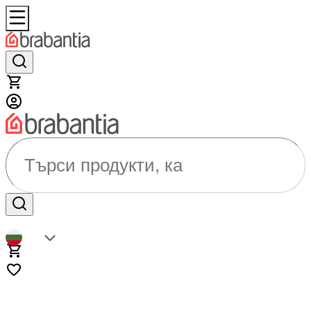
Търси продукти, категории...
BG