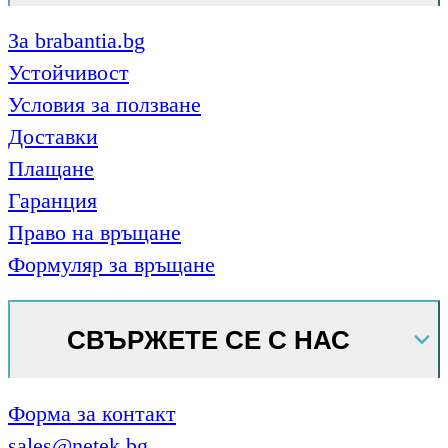
За brabantia.bg
Устойчивост
Условия за ползване
Доставки
Плащане
Гаранция
Право на връщане
Формуляр за връщане
СВЪРЖЕТЕ СЕ С НАС
Форма за контакт
sales@netek.bg