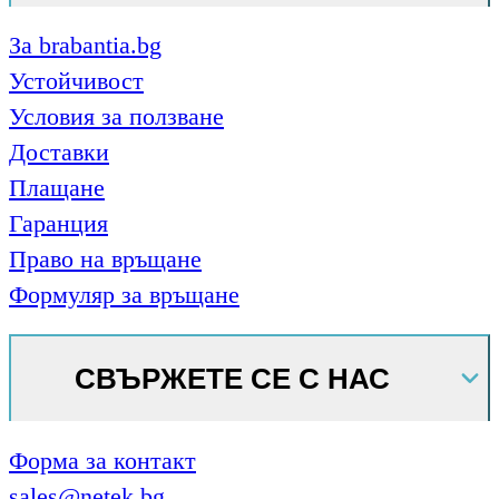
За brabantia.bg
Устойчивост
Условия за ползване
Доставки
Плащане
Гаранция
Право на връщане
Формуляр за връщане
СВЪРЖЕТЕ СЕ С НАС
Форма за контакт
sales@netek.bg