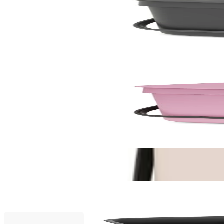
Кош за смет за разделно събиране Brabantia Sort
19,90 €
38,92 лв.
По поръчка
По поръчка
Sort & Go
Кош за смет за разделно събиране Brabantia Sort&
19,90 €
38,92 лв.
По поръчка
Промоционални продукти