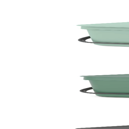
По поръчка
По поръчка
Sort & Go
Кош за смет за разделно събиране Brabantia Sort
19,90 €
38,92 лв.
По поръчка
По поръчка
Sort & Go
Кош за смет за разделно събиране Brabantia Sort&
19,90 €
38,92 лв.
По поръчка
По поръчка
Sort & Go