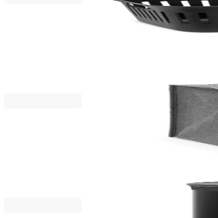
Collect-It
Панер за пране Brabantia Collect-It 40L, Black
29,75 €
58,19 лв.
35,00 €
Brabantia
Торба пране Brabantia 55L, Pepper Black, правоъ
33,15 €
64,84 лв.
39,00 €