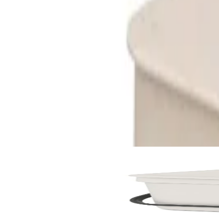
Може да харесате също
По поръчка
Sort & Go
Кош за смет за разделно събиране Brabantia Sort
19,90 €
38,92 лв.