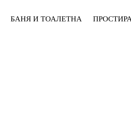
БАНЯ И ТОАЛЕТНА
ПРОСТИРА
 За Смет За Разделно Събиране Brabantia Sort&
ане Brabantia Sort&Go 6L, Soft