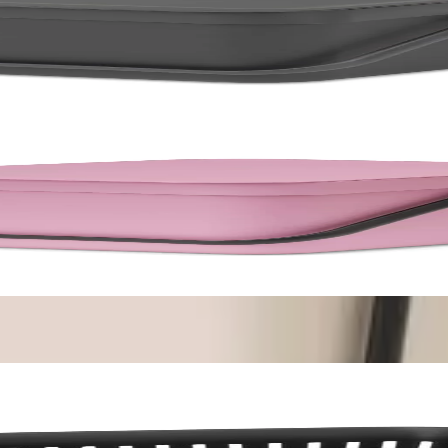
&Go 6L, Dark Grey
Go 6L, Lilac Pink