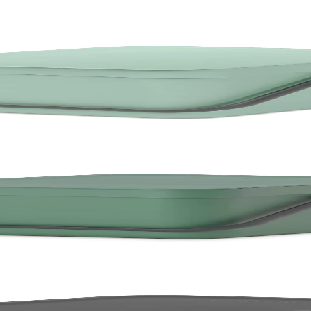
&Go 6L, Jade Green
Go 6L, Fir Green