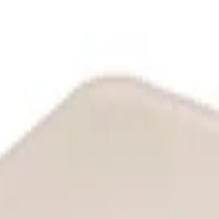
 да организирате съхранението на боклука вкъщи според спе...
Описание