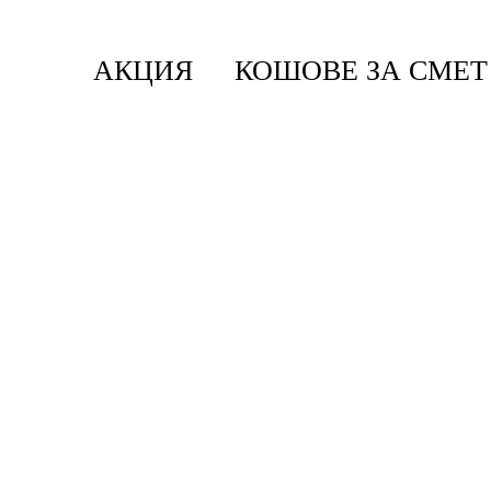
АКЦИЯ
КОШОВЕ ЗА СМЕТ
Начало
/
Кошове За Смет
/
Кошове За Стена
/
Кош
Sort & Go
Кош за смет за разделно събир