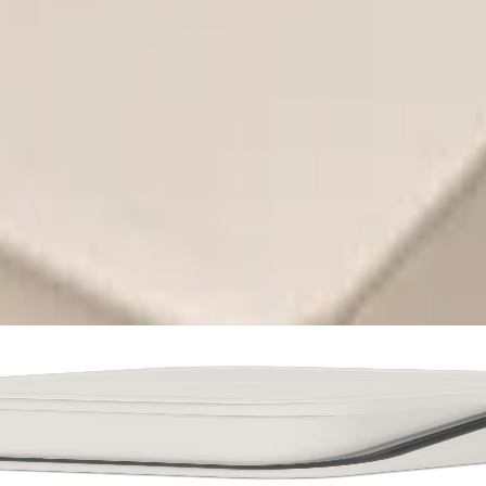
Спецификации
Рейтинг
&Go 6L, Light Grey