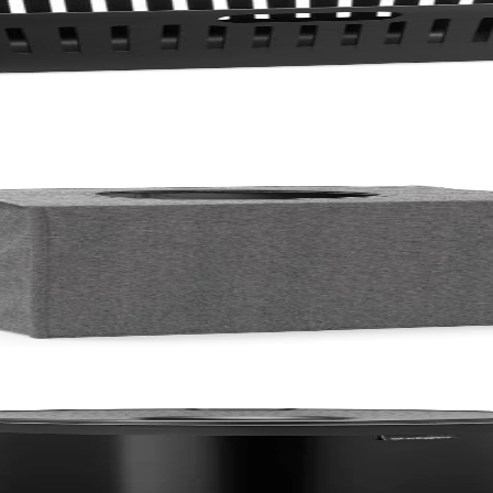
гълна