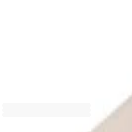
Кошовете от серията Sort&Go на Brabantia ви дават възможност
Покажи още
Кат №: 1010467
Варианти
19,90 €
38,92 лв.
Добави в любими