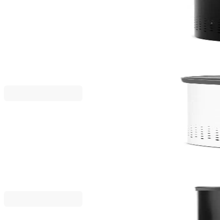
Brabantia
Кош за пране Brabantia 60L, Matt Black, пластма
88,80 €
173,68 лв.
111,00 €
Brabantia
Кош за пране Brabantia Selector 55L, White
87,20 €
170,55 лв.
109,00 €
Brabantia