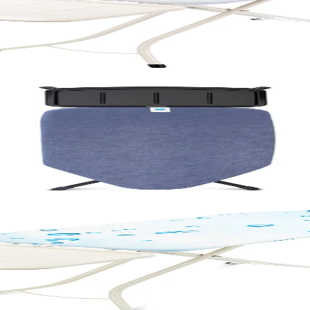
за парогенератор, Cotton Flower
 за парогенератор, Denim Blue
за парогенератор, Ice Water