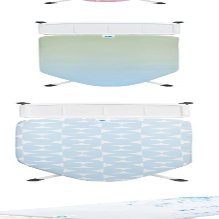
за парогенератор, Soothing Sea
за парогенератор, Fresh Breeze