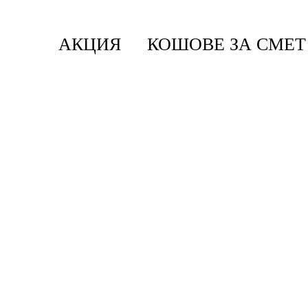
АКЦИЯ
КОШОВЕ ЗА СМЕТ
Начало
/
Простиране И Гладене
/
Дъски И Маси 
Маса За Гладене Brabantia C 124x45cm С Пос
Brabantia
Маса за гладене Brabantia C 1
Без значение каква ютия използвате в момента, металната стойка