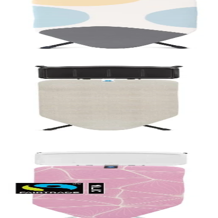
за парогенератор, Spring Bubbles
 за парогенератор, Denim Grey
за парогенератор, Lilac Waves