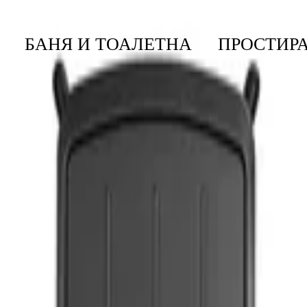
БАНЯ И ТОАЛЕТНА
ПРОСТИРА
За Гладене
/
тавка За Парогенератор, Denim Black
24x45cm с поставка за пароген
 за ютия на тази маса ще бъде подходяща за нея, защото ...