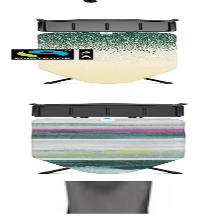
 за парогенератор, New Dawn
за парогенератор, Morning Breeze