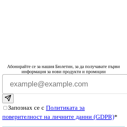
Абонирайте се за нашия Бюлетин, за да получавате първи
информация за нови продукти и промоции
Subscribe email
Запознах се с
Политиката за
поверителност на личните данни (GDPR)
*