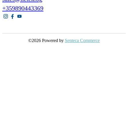
+359890443369
©2026 Powered by
Senteca Commerce