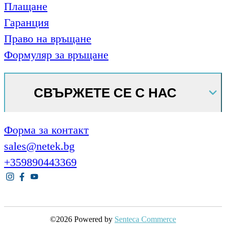
Плащане
Гаранция
Право на връщане
Формуляр за връщане
СВЪРЖЕТЕ СЕ С НАС
Форма за контакт
sales@netek.bg
+359890443369
©2026 Powered by
Senteca Commerce