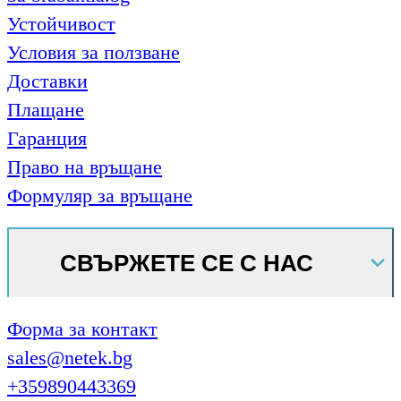
Устойчивост
Условия за ползване
Доставки
Плащане
Гаранция
Право на връщане
Формуляр за връщане
СВЪРЖЕТЕ СЕ С НАС
Форма за контакт
sales@netek.bg
+359890443369