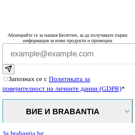
Абонирайте се за нашия Бюлетин, за да получавате първи
информация за нови продукти и промоции
Subscribe email
Запознах се с
Политиката за
поверителност на личните данни (GDPR)
*
ВИЕ И BRABANTIA
За brabantia.bg