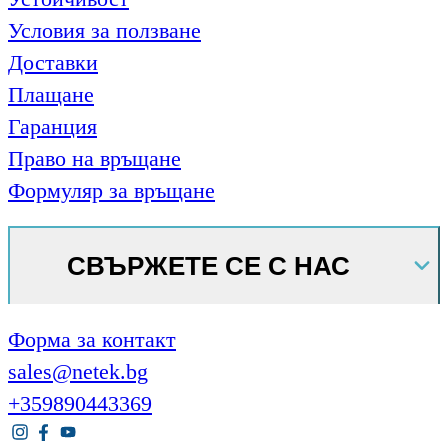
Условия за ползване
Доставки
Плащане
Гаранция
Право на връщане
Формуляр за връщане
СВЪРЖЕТЕ СЕ С НАС
Форма за контакт
sales@netek.bg
+359890443369