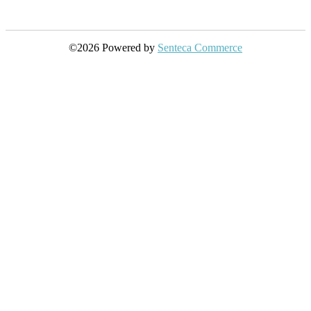
©2026 Powered by
Senteca Commerce