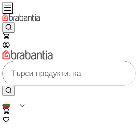
Търси продукти, категории...
BG