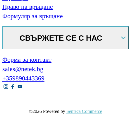
Право на връщане
Формуляр за връщане
СВЪРЖЕТЕ СЕ С НАС
Форма за контакт
sales@netek.bg
+359890443369
©2026 Powered by
Senteca Commerce