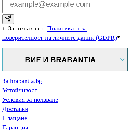
Subscribe email
Запознах се с
Политиката за
поверителност на личните данни (GDPR)
*
ВИЕ И BRABANTIA
За brabantia.bg
Устойчивост
Условия за ползване
Доставки
Плащане
Гаранция