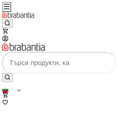
Търси продукти, категории...
BG