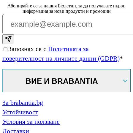
Абонирайте се за нашия Бюлетин, за да получавате първи
информация за нови продукти и промоции
Subscribe email
Запознах се с
Политиката за
поверителност на личните данни (GDPR)
*
ВИЕ И BRABANTIA
За brabantia.bg
Устойчивост
Условия за ползване
Доставки