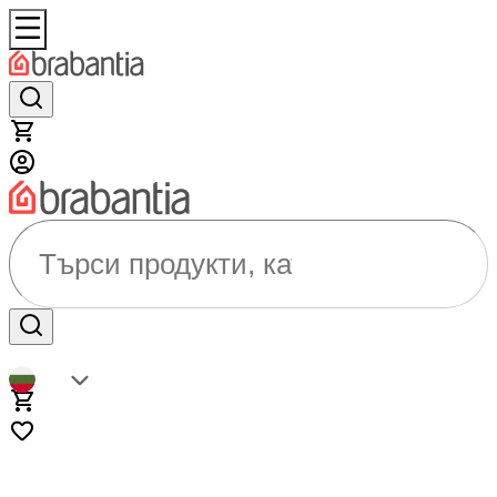
Търси продукти, категории...
BG