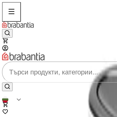
Търси продукти, категории...
BG