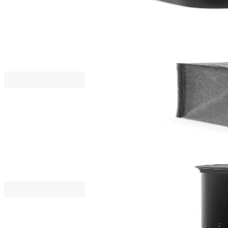
Панер за пране Brabantia Collect-It 40L, Black
29,75 €
58,19 лв.
35,00 €
Brabantia
Торба пране Brabantia 55L, Pepper Black, правоъ
33,15 €
64,84 лв.
39,00 €
Brabantia
Кош за пране Brabantia 60L, Matt Black, пластма