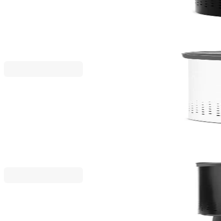
88,80 €
173,68 лв.
111,00 €
Brabantia
Кош за пране Brabantia Selector 55L, White
87,20 €
170,55 лв.
109,00 €
Brabantia
Кош за пране Brabantia Bo 2x45L, Matt Black