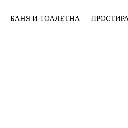
БАНЯ И ТОАЛЕТНА
ПРОСТИРА
лата Brabantia Make&Take 1.3L, Dark Grey