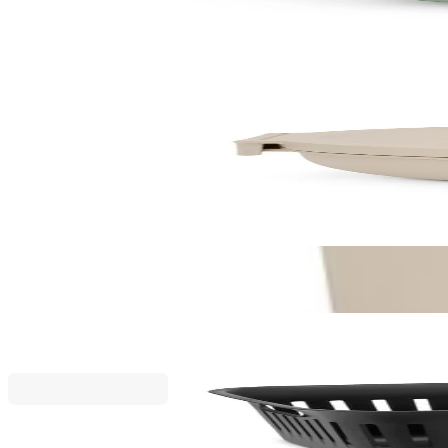
13,90 €
27,19 лв.
По поръчка
По поръчка
Make & Take
Купа за салата Brabantia Make&Take 1.3L, Soft Be
13,90 €
27,19 лв.
По поръчка
Промоционални продукти
Collect-It