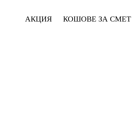
АКЦИЯ
КОШОВЕ ЗА СМЕТ
Начало
/
Кухня
/
Серия Make & Take
/
Купа За Са
Make & Take