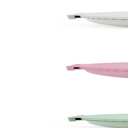
Недостатъчна наличност
Make & Take
Купа за салата Brabantia Make&Take 1.3L, Light 
13,90 €
27,19 лв.
По поръчка
Make & Take
Купа за салата Brabantia Make&Take 1.3L, Lilac P
13,90 €
27,19 лв.
По поръчка
По поръчка
Make & Take
Купа за салата Brabantia Make&Take 1.3L, Jade G