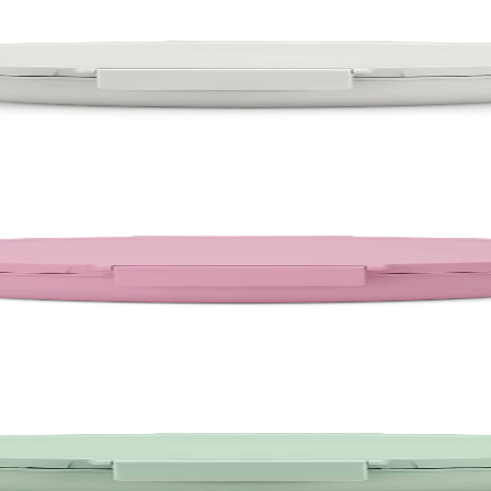
Grey
ink
reen