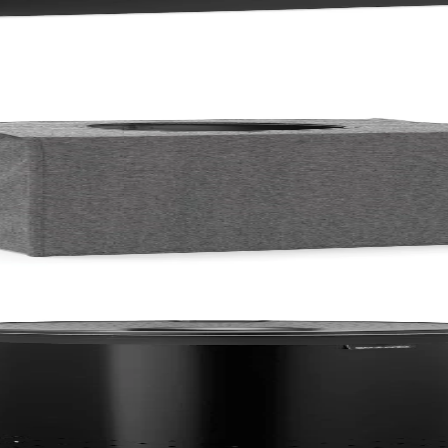
гълна
сов капак