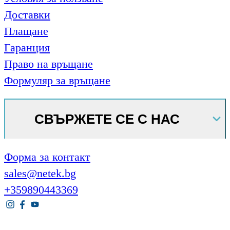
Доставки
Плащане
Гаранция
Право на връщане
Формуляр за връщане
СВЪРЖЕТЕ СЕ С НАС
Форма за контакт
sales@netek.bg
+359890443369