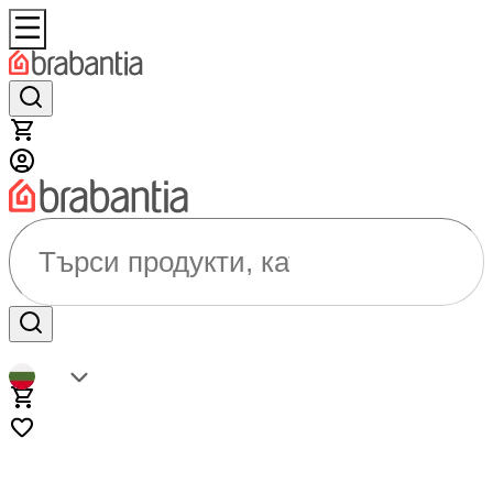
Търси продукти, категории...
BG