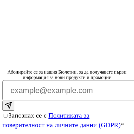
Абонирайте се за нашия Бюлетин, за да получавате първи
информация за нови продукти и промоции
Subscribe email
Запознах се с
Политиката за
поверителност на личните данни (GDPR)
*