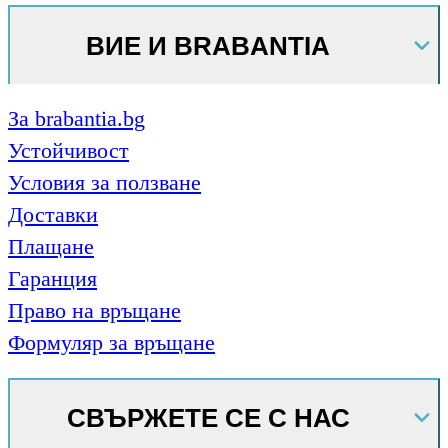
ВИЕ И BRABANTIA
За brabantia.bg
Устойчивост
Условия за ползване
Доставки
Плащане
Гаранция
Право на връщане
Формуляр за връщане
СВЪРЖЕТЕ СЕ С НАС