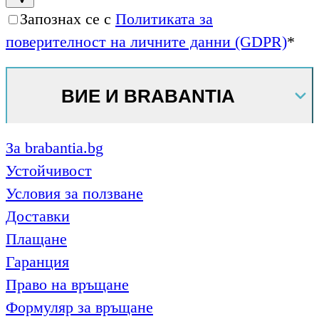
Запознах се с
Политиката за
поверителност на личните данни (GDPR)
*
ВИЕ И BRABANTIA
За brabantia.bg
Устойчивост
Условия за ползване
Доставки
Плащане
Гаранция
Право на връщане
Формуляр за връщане