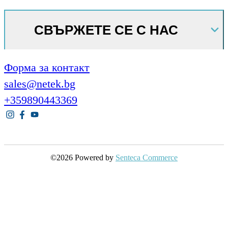
СВЪРЖЕТЕ СЕ С НАС
Форма за контакт
sales@netek.bg
+359890443369
©2026 Powered by
Senteca Commerce