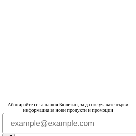
Абонирайте се за нашия Бюлетин, за да получавате първи
информация за нови продукти и промоции