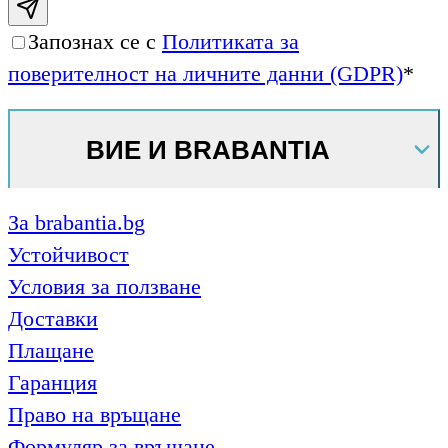
Subscribe email
Запознах се с
Политиката за
поверителност на личните данни (GDPR)
*
ВИЕ И BRABANTIA
За brabantia.bg
Устойчивост
Условия за ползване
Доставки
Плащане
Гаранция
Право на връщане
Формуляр за връщане