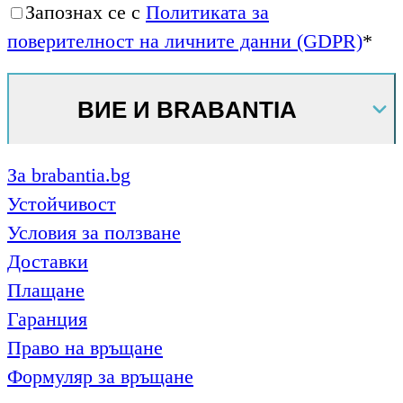
Запознах се с
Политиката за
поверителност на личните данни (GDPR)
*
ВИЕ И BRABANTIA
За brabantia.bg
Устойчивост
Условия за ползване
Доставки
Плащане
Гаранция
Право на връщане
Формуляр за връщане