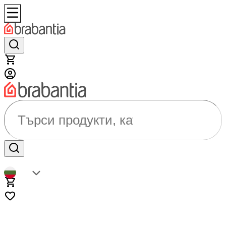
Търси продукти, категории...
BG