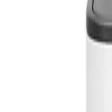
Bo Touch
Кош за смет Brabantia Bo Touc
Кошовете от серия Bo Touch са не само с уникален дизайн, но и
Голям -...
Покажи още
Кат №: 1001271
Варианти