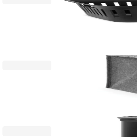
Collect-It
Панер за пране Brabantia Collect-It 40L, Black
29,75 €
58,19 лв.
35,00 €
Brabantia
Торба пране Brabantia 55L, Pepper Black, правоъ
33,15 €
64,84 лв.
39,00 €