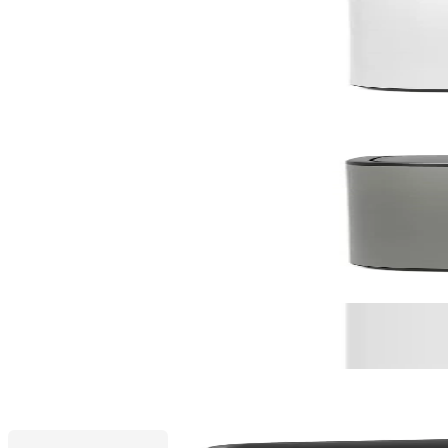
Bo Touch
Кош за смет Brabantia Bo Touch 2x30L, White
235,00 €
459,62 лв.
По поръчка
По поръчка
Bo Touch
Кош за смет Brabantia Bo Touch 2x30L, Mineral Co
269,00 €
526,12 лв.
По поръчка
Промоционални продукти