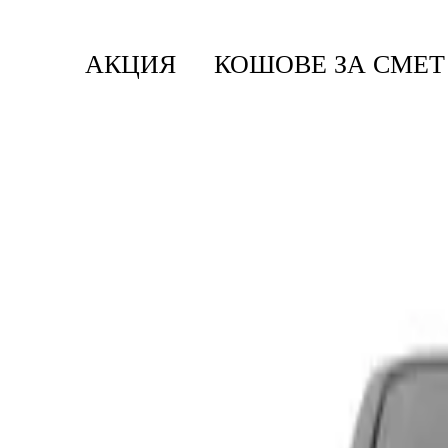
АКЦИЯ
КОШОВЕ ЗА СМЕТ
Начало
/
Кошове За Смет
/
Кошове Bo Touch
/
Кош