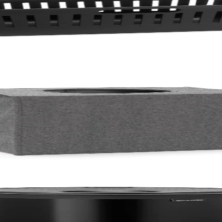
гълна