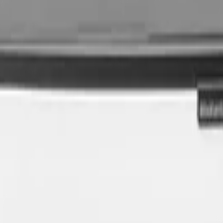
h 2x30L, Platinum
 са създадени с грижа за дома Ви и планетата.