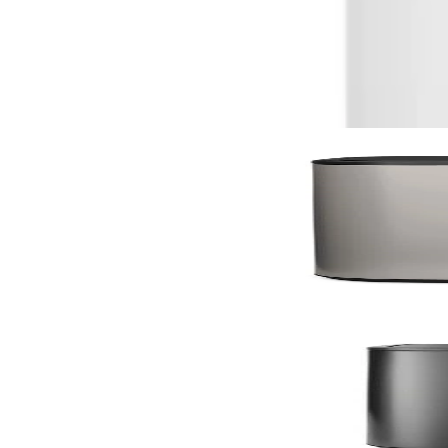
Може да харесате също
По поръчка
Bo Touch
Кош за смет Brabantia Bo Touch 2x30L, Soft Grey
235,00 €
459,62 лв.
По поръчка
По поръчка
Bo Touch
Кош за смет Brabantia Bo Touch 2x30L, Confident 
235,00 €
459,62 лв.