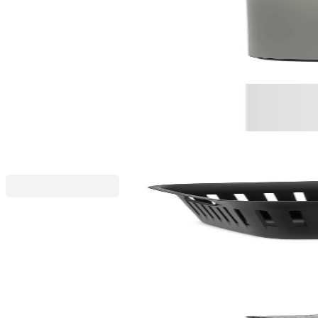
Кош за смет Brabantia Bo Touch 2x30L, Mineral Co
269,00 €
526,12 лв.
По поръчка
Промоционални продукти
Collect-It
Панер за пране Brabantia Collect-It 40L, Black
29,75 €
58,19 лв.
35,00 €