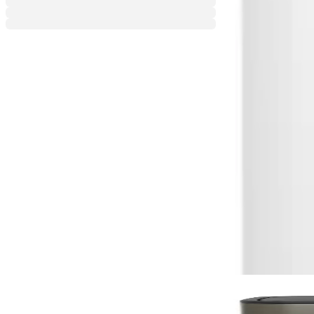
Може да харесате също
По поръчка