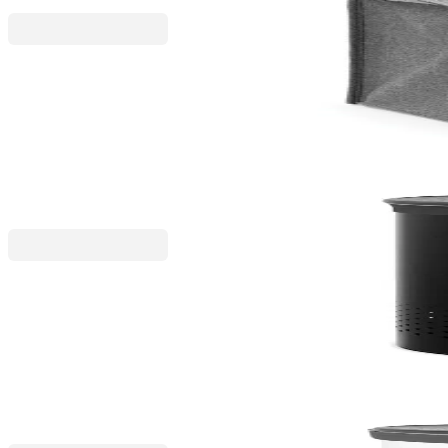
Brabantia
Торба пране Brabantia 55L, Pepper Black, правоъ
33,15 €
64,84 лв.
39,00 €
Brabantia
Кош за пране Brabantia 60L, Matt Black, пластма
88,80 €
173,68 лв.
111,00 €