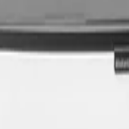
 са създадени с грижа за дома Ви и планетата.