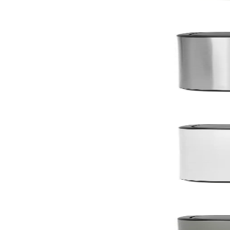
По поръчка
По поръчка
Bo Touch
Кош за смет Brabantia Bo Touch 2x30L, Matt Steel F
255,00 €
498,74 лв.
По поръчка
По поръчка
Bo Touch
Кош за смет Brabantia Bo Touch 2x30L, White
235,00 €
459,62 лв.
По поръчка
По поръчка
Bo Touch