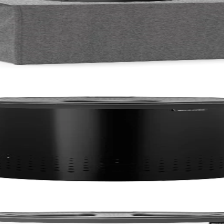
гълна
сов капак