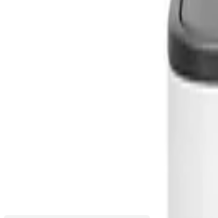
Кошовете от серия Bo Touch са не само с уникален дизайн, но и
Голям -...
Покажи още
Кат №: 1010456
Варианти
235,00 €
459,62 лв.
Добави в любими