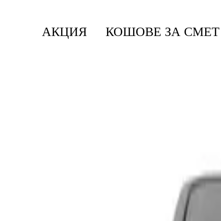
АКЦИЯ
КОШОВЕ ЗА СМЕТ
Начало
/
Кошове За Смет
/
Кошове Bo Touch
/
Кош
Bo Touch
Кош за смет Brabantia Bo Touc