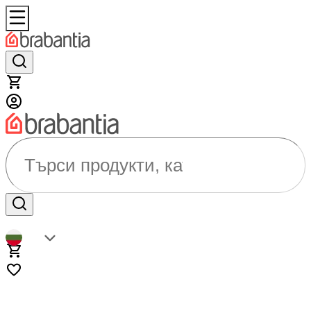
Търси продукти, категории...
BG