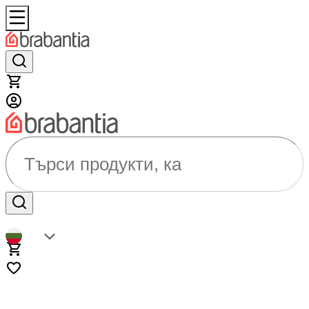
Търси продукти, категории...
BG