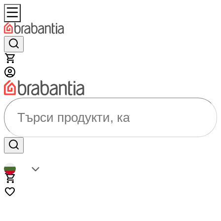
Търси продукти, категории...
BG