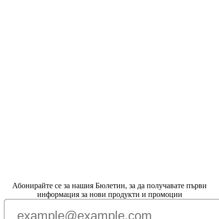
Абонирайте се за нашия Бюлетин, за да получавате първи
информация за нови продукти и промоции