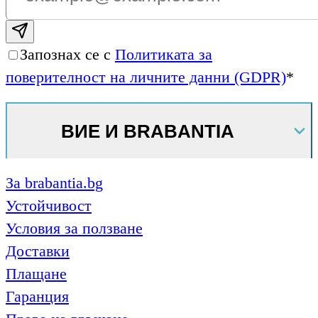
Subscribe email
Запознах се с
Политиката за
поверителност на личните данни (GDPR)
*
ВИЕ И BRABANTIA
За brabantia.bg
Устойчивост
Условия за ползване
Доставки
Плащане
Гаранция