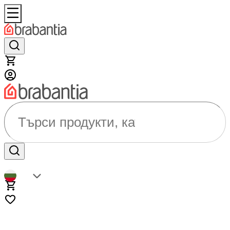
Търси продукти, категории...
BG